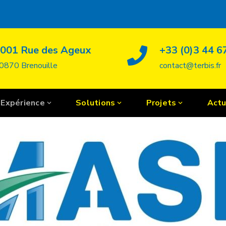
s
001 Rue des Ageux
+33 (0)3 44 6
0870 Brenouille
contact@terbis.fr
Expérience
Solutions
Projets
Actu