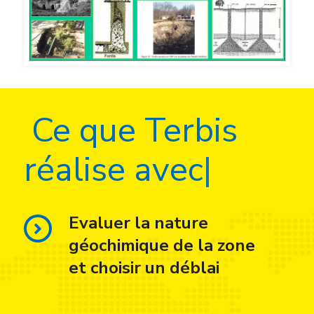
C
e
q
u
e
T
e
r
b
i
s
r
é
a
l
i
s
e
a
v
e
c
S
O
L
|
Evaluer la nature
géochimique de la zone
et choisir un déblai