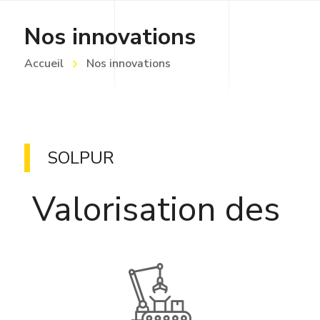
Nos innovations
Accueil
Nos innovations
SOLPUR
V
a
l
o
r
i
s
a
t
i
o
n
d
e
s
t
e
r
r
|