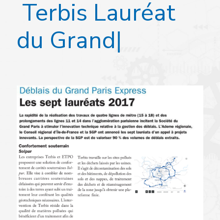
T
e
r
b
i
s
L
a
u
r
é
a
t
d
u
G
r
a
n
d
P
a
|