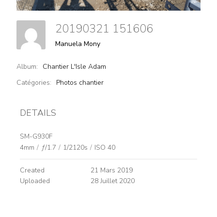
20190321 151606
Manuela Mony
Album:
Chantier L'Isle Adam
Catégories:
Photos chantier
DETAILS
SM-G930F
4mm
/
ƒ/1.7
/
1/2120s
/
ISO 40
Created
21 Mars 2019
Uploaded
28 Juillet 2020