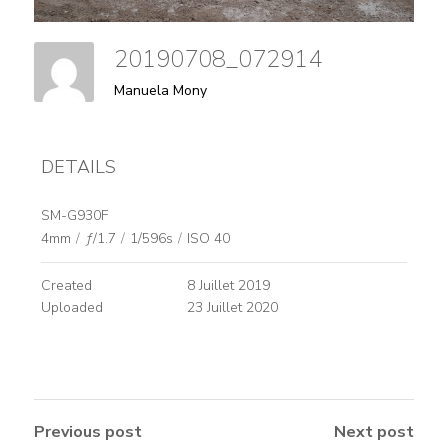
20190708_072914
Manuela Mony
DETAILS
SM-G930F
4mm
/
ƒ/1.7
/
1/596s
/
ISO 40
Created
8 Juillet 2019
Uploaded
23 Juillet 2020
Previous post
Next post