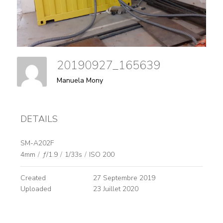
20190927_165639
Manuela Mony
DETAILS
SM-A202F
4mm
/
ƒ/1.9
/
1/33s
/
ISO 200
Created
27 Septembre 2019
Uploaded
23 Juillet 2020