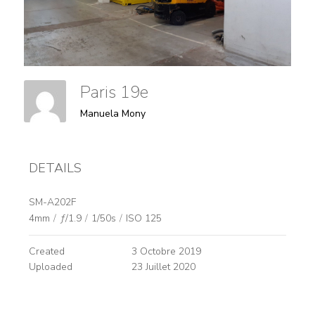
Paris 19e
Manuela Mony
DETAILS
SM-A202F
4mm
/
ƒ/1.9
/
1/50s
/
ISO 125
Created
3 Octobre 2019
Uploaded
23 Juillet 2020