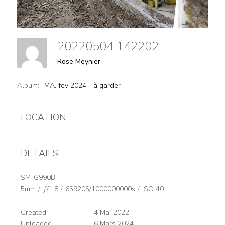
20220504 142202
Rose Meynier
Album:
MAJ fev 2024 - à garder
LOCATION
DETAILS
SM-G990B
5mm
/
ƒ/1.8
/
659205/1000000000s
/
ISO 40
Created
4 Mai 2022
Uploaded
6 Mars 2024