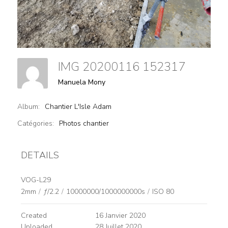
IMG 20200116 152317
Manuela Mony
Album:
Chantier L'Isle Adam
Catégories:
Photos chantier
DETAILS
VOG-L29
2mm
/
ƒ/2.2
/
10000000/1000000000s
/
ISO 80
Created
16 Janvier 2020
Uploaded
28 Juillet 2020