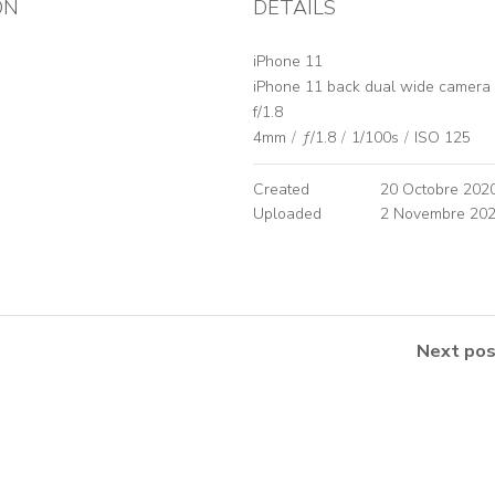
ON
DETAILS
iPhone 11
iPhone 11 back dual wide camera
f/1.8
4mm
/
ƒ/1.8
/
1/100s
/
ISO 125
Created
20 Octobre 202
Uploaded
2 Novembre 20
Next pos