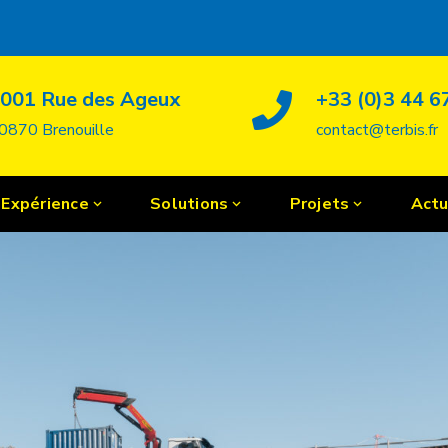
Accueil
Actualités
Actualité
Corb
001 Rue des Ageux
+33 (0)3 44 6
en toute sécurité
0870 Brenouille
contact@terbis.fr
Expérience
Solutions
Projets
Actu