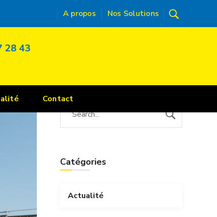
A propos
Nos Solutions
is : une innovation pour des chantiers propres et
7 28 43
alité
Contact
Catégories
Actualité