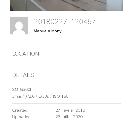
20180227_120457
Manuela Mony
LOCATION
DETAILS
SM-G360F
3mm
/
ƒ/2.6
/
1/33s
/
ISO 160
Created
27 Février 2018
Uploaded
23 Juillet 2020