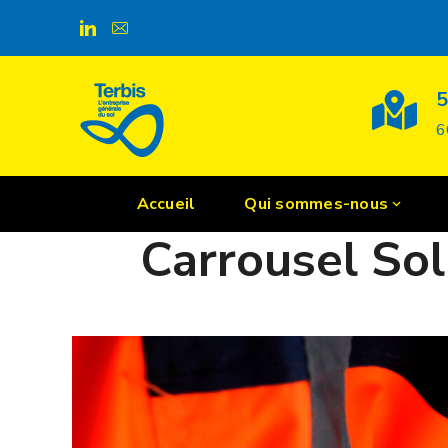
Gmedia
5
6
Accueil
Qui sommes-nous
POSTED ON
6 MARS 2024
Carrousel So