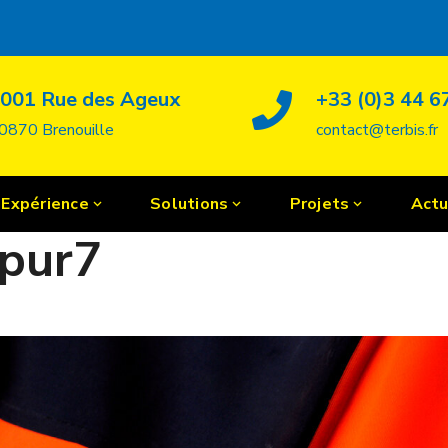
001 Rue des Ageux
+33 (0)3 44 6
0870 Brenouille
contact@terbis.fr
Expérience
Solutions
Projets
Actu
lpur7